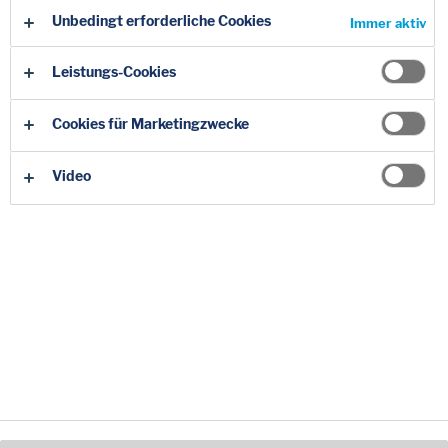
Unbedingt erforderliche Cookies
Immer aktiv
Leistungs-Cookies
Cookies für Marketingzwecke
Das Portal
Video
Effizientes Abfallmanagment für Unternehmen
Unsere wichtigsten Services im Kundenportal von
ALBA nutzen
- 24 Stunden am Tag und in Echtzeit*
Zum Portal